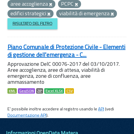
aree accoglienza
PCPC
edifici strategici
viabilità di emergenza
RISULTATO DEL FILTRO
Piano Comunale di Protezione Civile - Elementi
di gestione dell'emergenza - C...
Approvazione DelC 00076-2017 del 03/10/2017.
Aree accoglienza, aree di attesa, viabilità di
emergenza, zone di confluenza, aree
ammassamento
KML
GeoJSON
ZIP
Excel XLSX
CSV
E' possibile inoltre accedere al registro usando le
API
(vedi
Documentazione API
).
Informazioni OpenData Matera