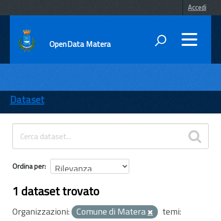
Accedi
OpenData Matera
DATI
ENTI
Dataset
TEMI
INFORMAZIONI
Ordina per
1 dataset trovato
Organizzazioni:
Comune di Matera
temi: