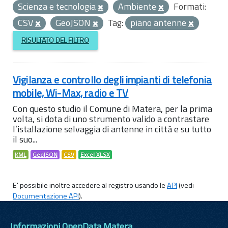
Scienza e tecnologia
Ambiente
Formati:
CSV
GeoJSON
Tag:
piano antenne
RISULTATO DEL FILTRO
Vigilanza e controllo degli impianti di telefonia
mobile, Wi-Max, radio e TV
Con questo studio il Comune di Matera, per la prima
volta, si dota di uno strumento valido a contrastare
l’istallazione selvaggia di antenne in città e su tutto
il suo...
KML
GeoJSON
CSV
Excel XLSX
E' possibile inoltre accedere al registro usando le
API
(vedi
Documentazione API
).
Informazioni OpenData Matera