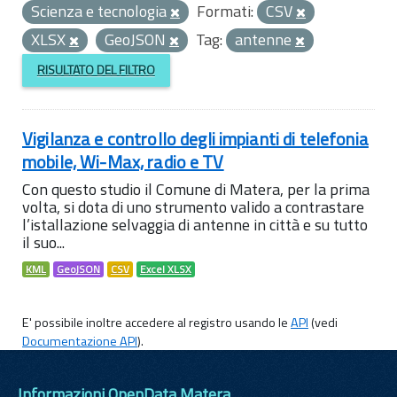
Scienza e tecnologia
Formati:
CSV
XLSX
GeoJSON
Tag:
antenne
RISULTATO DEL FILTRO
Vigilanza e controllo degli impianti di telefonia
mobile, Wi-Max, radio e TV
Con questo studio il Comune di Matera, per la prima
volta, si dota di uno strumento valido a contrastare
l’istallazione selvaggia di antenne in città e su tutto
il suo...
KML
GeoJSON
CSV
Excel XLSX
E' possibile inoltre accedere al registro usando le
API
(vedi
Documentazione API
).
Informazioni OpenData Matera