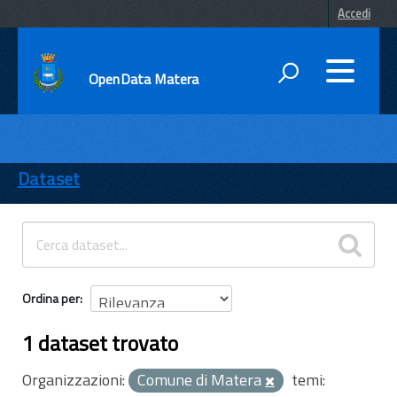
Accedi
OpenData Matera
DATI
ENTI
Dataset
TEMI
INFORMAZIONI
Ordina per
1 dataset trovato
Organizzazioni:
Comune di Matera
temi: