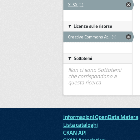
XLSX (1)
Licenze sulle risorse
Creative Commons At... (1)
Sottotemi
Non ci sono Sottotemi
che corrispondono a
questa ricerca
Informazioni OpenData Matera
Lista cataloghi
CKAN API