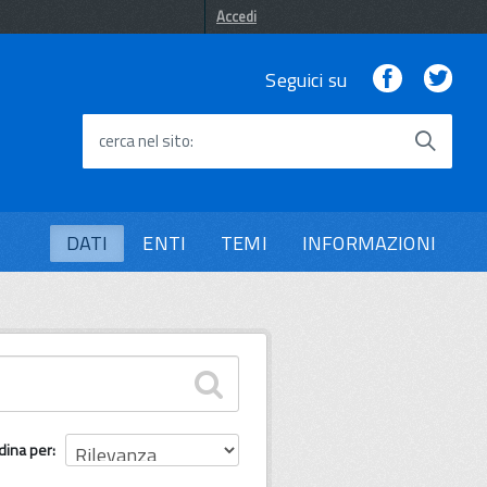
Accedi
Facebook
Twi
Seguici su
cerca nel sito
DATI
ENTI
TEMI
INFORMAZIONI
dina per