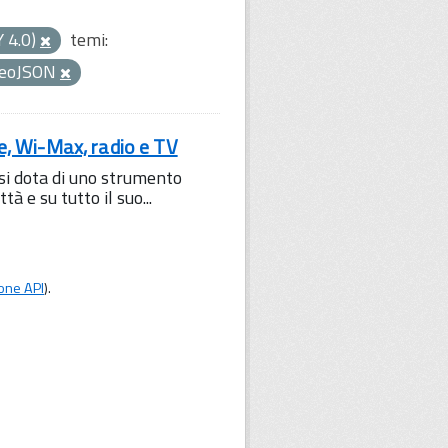
Y 4.0)
temi:
eoJSON
le, Wi-Max, radio e TV
 si dota di uno strumento
à e su tutto il suo...
one API
).