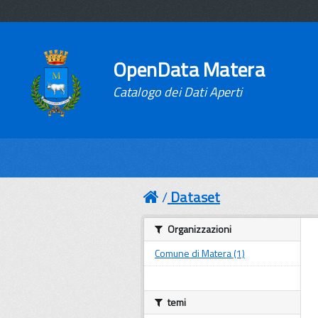
OpenData Matera
Catalogo dei Dati Aperti
Dataset
Organizzazioni
Comune di Matera (1)
temi