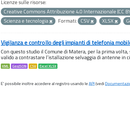
Licenze sulle risorse:
Creative Commons Attribuzione 4.0 Internazionale (CC B
Scienza e tecnologia
Formati:
CSV
XLSX
G
Vigilanza e controllo degli impianti di telefonia mobi
Con questo studio il Comune di Matera, per la prima volta,
valido a contrastare l’istallazione selvaggia di antenne in citt
KML
GeoJSON
CSV
Excel XLSX
E' possibile inoltre accedere al registro usando le
API
(vedi
Documentazi