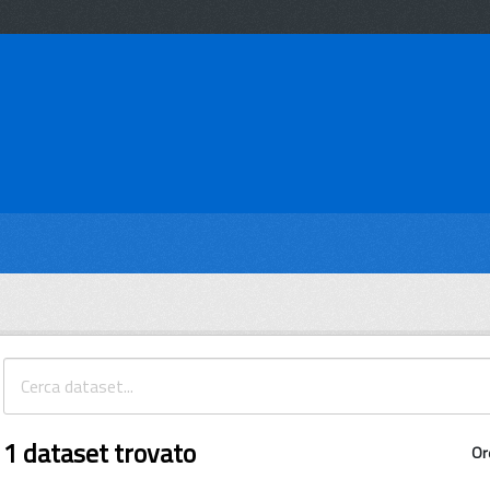
1 dataset trovato
Or