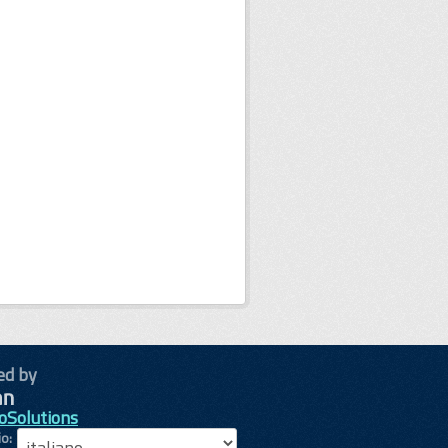
ed by
oSolutions
io