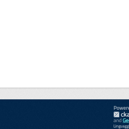
Power
and
Ge
Linguagg