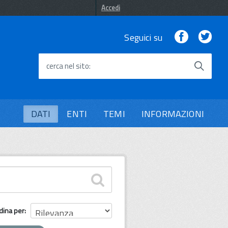
Accedi
Facebook
Twi
Seguici su
cerca nel sito
DATI
ENTI
TEMI
INFORMAZIONI
dina per