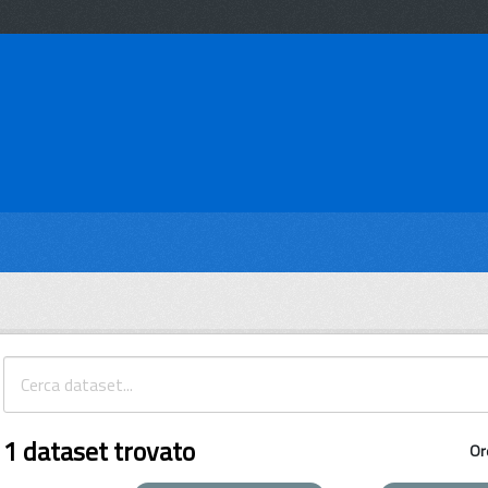
1 dataset trovato
Or