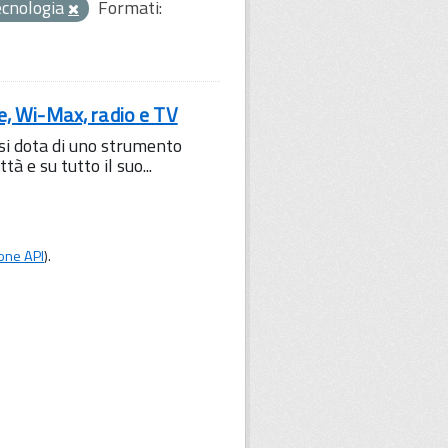
ecnologia
Formati:
le, Wi-Max, radio e TV
 si dota di uno strumento
à e su tutto il suo...
one API
).