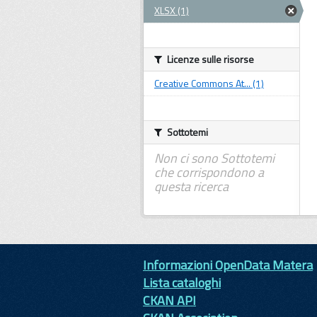
XLSX (1)
Licenze sulle risorse
Creative Commons At... (1)
Sottotemi
Non ci sono Sottotemi
che corrispondono a
questa ricerca
Informazioni OpenData Matera
Lista cataloghi
CKAN API