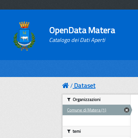
OpenData Matera
Catalogo dei Dati Aperti
Dataset
Organizzazioni
Comune di Matera (1)
temi