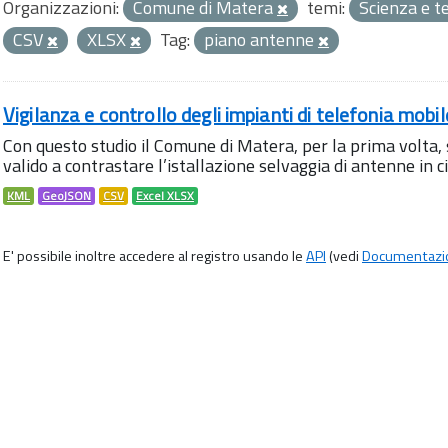
Organizzazioni:
Comune di Matera
temi:
Scienza e t
CSV
XLSX
Tag:
piano antenne
Vigilanza e controllo degli impianti di telefonia mobi
Con questo studio il Comune di Matera, per la prima volta,
valido a contrastare l’istallazione selvaggia di antenne in citt
KML
GeoJSON
CSV
Excel XLSX
E' possibile inoltre accedere al registro usando le
API
(vedi
Documentazi