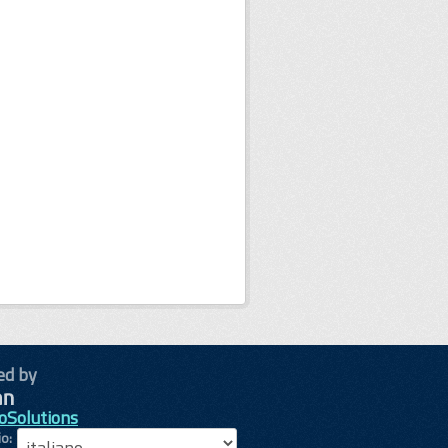
ed by
oSolutions
io