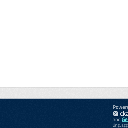
Power
and
Ge
Linguagg