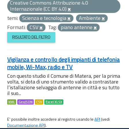
Creative Commons Attribuzione 4.0
Internazionale (CC BY 4.0)
temi:
Scienza e tecnologia
Ambiente
Formati:
CSV
Tag:
piano antenne
RISULTATO DEL FILTRO
Vigilanza e controllo degli impianti di telefonia
mobile, Wi-Max, radio e TV
Con questo studio il Comune di Matera, per la prima
volta, si dota di uno strumento valido a contrastare
l’istallazione selvaggia di antenne in città e su tutto
il suo...
KML
GeoJSON
CSV
Excel XLSX
E' possibile inoltre accedere al registro usando le
API
(vedi
Documentazione API
).