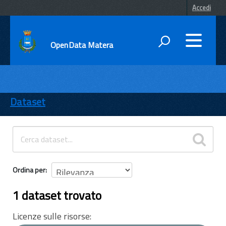
Accedi
OpenData Matera
DATI
ENTI
Dataset
TEMI
INFORMAZIONI
Ordina per
1 dataset trovato
Licenze sulle risorse: