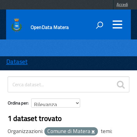
Accedi
OpenData Matera
DATI
ENTI
Dataset
TEMI
INFORMAZIONI
Ordina per
1 dataset trovato
Organizzazioni:
Comune di Matera
temi: