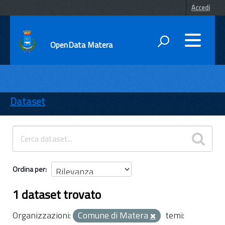
Accedi
OpenData Matera
DATI
ENTI
Dataset
TEMI
INFORMAZIONI
Ordina per
1 dataset trovato
Organizzazioni:
Comune di Matera
temi: