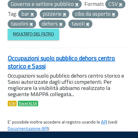
Governo e settore pubblico
Formati:
CSV
Tag:
bar
pizzerie
cibo da asporto
tavolini
dehors
tavoli
RISULTATO DEL FILTRO
Occupazioni suolo pubblico dehors centro
storico e Sassi
Occupazioni suolo pubblico dehors centro storico e
Sassi autorizzate dagli uffici competenti. Per
migliorare la visibilità abbiamo realizzato la
seguente MAPPA collegata...
CSV
Excel XLSX
E' possibile inoltre accedere al registro usando le
API
(vedi
Documentazione API
).