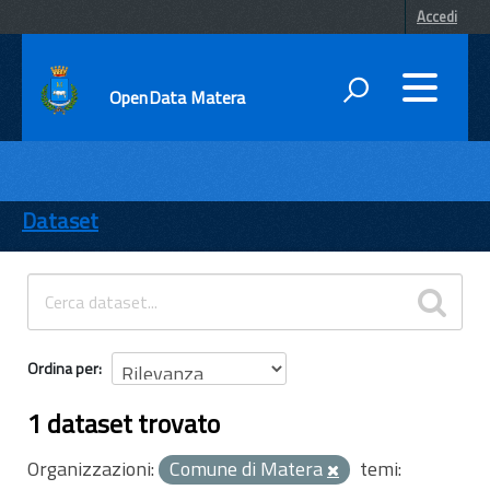
Accedi
OpenData Matera
DATI
ENTI
Dataset
TEMI
INFORMAZIONI
Ordina per
1 dataset trovato
Organizzazioni:
Comune di Matera
temi: