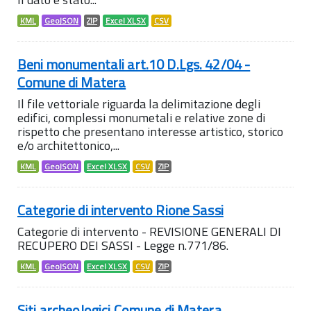
KML
GeoJSON
ZIP
Excel XLSX
CSV
Beni monumentali art.10 D.Lgs. 42/04 -
Comune di Matera
Il file vettoriale riguarda la delimitazione degli
edifici, complessi monumetali e relative zone di
rispetto che presentano interesse artistico, storico
e/o architettonico,...
KML
GeoJSON
Excel XLSX
CSV
ZIP
Categorie di intervento Rione Sassi
Categorie di intervento - REVISIONE GENERALI DI
RECUPERO DEI SASSI - Legge n.771/86.
KML
GeoJSON
Excel XLSX
CSV
ZIP
Siti archeologici Comune di Matera