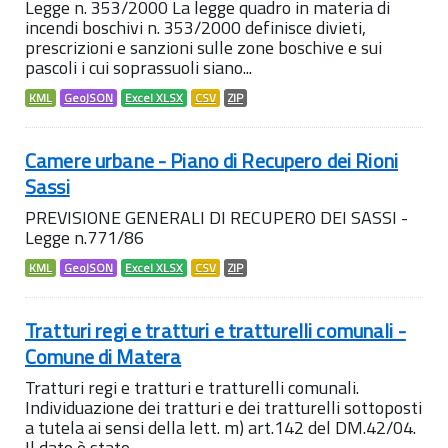
Legge n. 353/2000 La legge quadro in materia di
incendi boschivi n. 353/2000 definisce divieti,
prescrizioni e sanzioni sulle zone boschive e sui
pascoli i cui soprassuoli siano...
KML
GeoJSON
Excel XLSX
CSV
ZIP
Camere urbane - Piano di Recupero dei Rioni
Sassi
PREVISIONE GENERALI DI RECUPERO DEI SASSI -
Legge n.771/86
KML
GeoJSON
Excel XLSX
CSV
ZIP
Tratturi regi e tratturi e tratturelli comunali -
Comune di Matera
Tratturi regi e tratturi e tratturelli comunali.
Individuazione dei tratturi e dei tratturelli sottoposti
a tutela ai sensi della lett. m) art.142 del DM.42/04.
Il dato è stato...