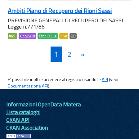
Ambiti Piano di Recupero dei Rioni Sassi
PREVISIONE GENERALI DI RECUPERO DEI SASSI -
Legge n.771/86.
KML
GeoJSON
Excel XLSX
CSV
ZIP
1
2
»
E' possibile inoltre accedere al registro usando le
API
(vedi
Documentazione API
).
Informazioni OpenData Matera
Lista cataloghi
CKAN API
CKAN Association