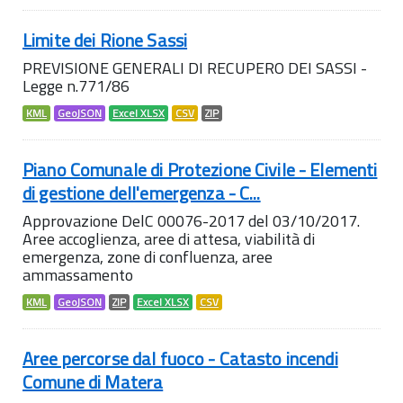
Limite dei Rione Sassi
PREVISIONE GENERALI DI RECUPERO DEI SASSI -
Legge n.771/86
KML
GeoJSON
Excel XLSX
CSV
ZIP
Piano Comunale di Protezione Civile - Elementi
di gestione dell'emergenza - C...
Approvazione DelC 00076-2017 del 03/10/2017.
Aree accoglienza, aree di attesa, viabilità di
emergenza, zone di confluenza, aree
ammassamento
KML
GeoJSON
ZIP
Excel XLSX
CSV
Aree percorse dal fuoco - Catasto incendi
Comune di Matera