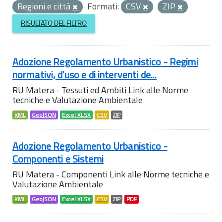
Regioni e città
Formati:
CSV
ZIP
RISULTATO DEL FILTRO
Adozione Regolamento Urbanistico - Regimi
normativi, d'uso e di interventi de...
RU Matera - Tessuti ed Ambiti Link alle Norme
tecniche e Valutazione Ambientale
KML
GeoJSON
Excel XLSX
CSV
ZIP
Adozione Regolamento Urbanistico -
Componenti e Sistemi
RU Matera - Componenti Link alle Norme tecniche e
Valutazione Ambientale
KML
GeoJSON
Excel XLSX
CSV
ZIP
PDF