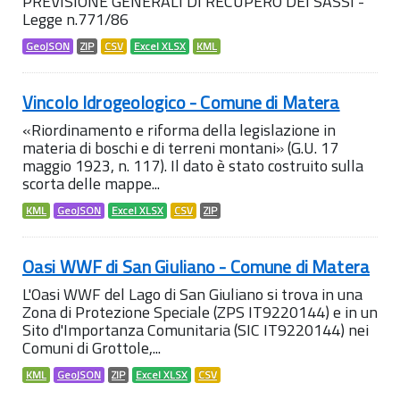
PREVISIONE GENERALI DI RECUPERO DEI SASSI -
Legge n.771/86
GeoJSON
ZIP
CSV
Excel XLSX
KML
Vincolo Idrogeologico - Comune di Matera
«Riordinamento e riforma della legislazione in
materia di boschi e di terreni montani» (G.U. 17
maggio 1923, n. 117). Il dato è stato costruito sulla
scorta delle mappe...
KML
GeoJSON
Excel XLSX
CSV
ZIP
Oasi WWF di San Giuliano - Comune di Matera
L'Oasi WWF del Lago di San Giuliano si trova in una
Zona di Protezione Speciale (ZPS IT9220144) e in un
Sito d'Importanza Comunitaria (SIC IT9220144) nei
Comuni di Grottole,...
KML
GeoJSON
ZIP
Excel XLSX
CSV