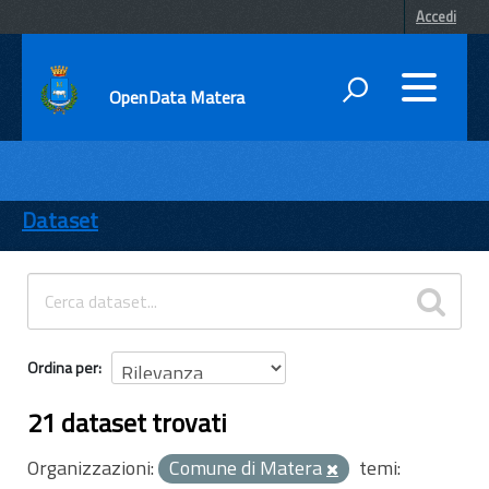
Accedi
OpenData Matera
DATI
ENTI
Dataset
TEMI
INFORMAZIONI
Ordina per
21 dataset trovati
Organizzazioni:
Comune di Matera
temi: