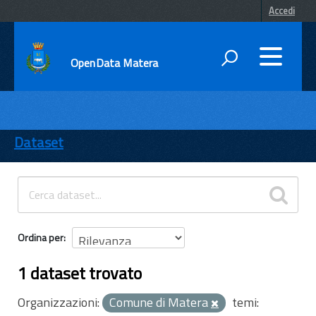
Accedi
OpenData Matera
DATI
ENTI
Dataset
TEMI
INFORMAZIONI
Ordina per
1 dataset trovato
Organizzazioni:
Comune di Matera
temi: