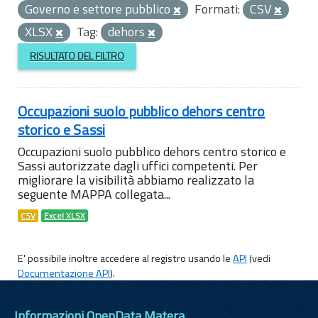
Governo e settore pubblico
Formati:
CSV
XLSX
Tag:
dehors
RISULTATO DEL FILTRO
Occupazioni suolo pubblico dehors centro
storico e Sassi
Occupazioni suolo pubblico dehors centro storico e
Sassi autorizzate dagli uffici competenti. Per
migliorare la visibilità abbiamo realizzato la
seguente MAPPA collegata...
CSV
Excel XLSX
E' possibile inoltre accedere al registro usando le
API
(vedi
Documentazione API
).
Informazioni OpenData Matera