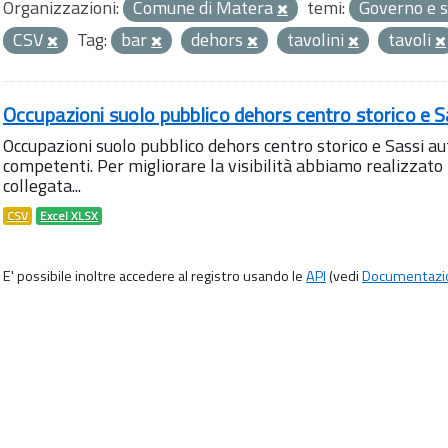
Organizzazioni:
Comune di Matera
temi:
Governo e s
CSV
Tag:
bar
dehors
tavolini
tavoli
Occupazioni suolo pubblico dehors centro storico e S
Occupazioni suolo pubblico dehors centro storico e Sassi aut
competenti. Per migliorare la visibilità abbiamo realizza
collegata...
CSV
Excel XLSX
E' possibile inoltre accedere al registro usando le
API
(vedi
Documentazi