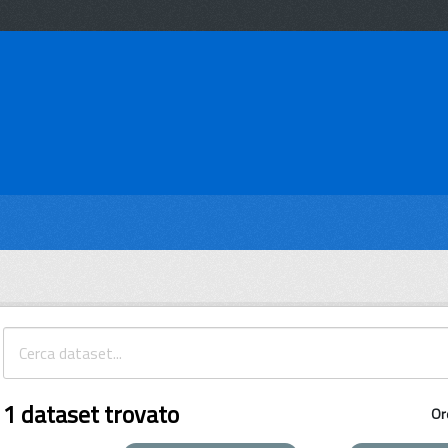
1 dataset trovato
Or