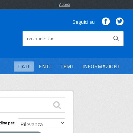
Accedi
Facebook
Twi
Seguici su
cerca nel sito
DATI
ENTI
TEMI
INFORMAZIONI
dina per