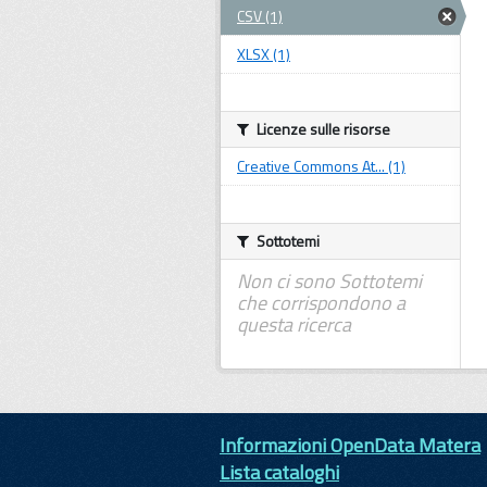
CSV (1)
XLSX (1)
Licenze sulle risorse
Creative Commons At... (1)
Sottotemi
Non ci sono Sottotemi
che corrispondono a
questa ricerca
Informazioni OpenData Matera
Lista cataloghi