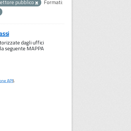
ettore pubblico
Formati:
assi
orizzate dagli uffici
to la seguente MAPPA
one API
).