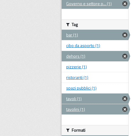
Governo e settore p... (1)
Tag
bar (1)
cibo da asporto (1)
dehors (1)
pizzerie (1)
ristoranti (1)
spazi pubblici (1)
tavoli (1)
tavolini (1)
Formati