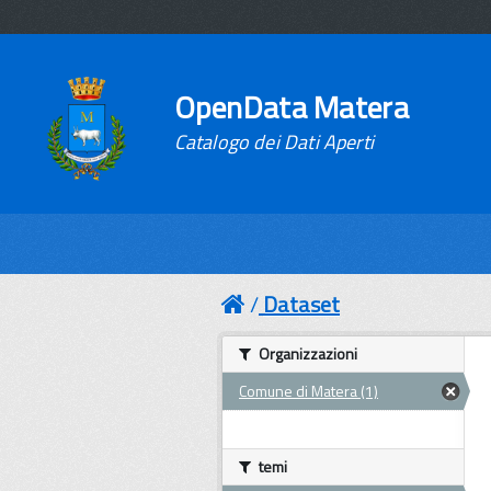
OpenData Matera
Catalogo dei Dati Aperti
Dataset
Organizzazioni
Comune di Matera (1)
temi