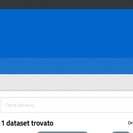
1 dataset trovato
Or