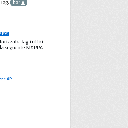
Tag:
bar
assi
orizzate dagli uffici
to la seguente MAPPA
one API
).