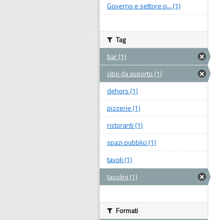
Governo e settore p... (1)
Tag
bar (1)
cibo da asporto (1)
dehors (1)
pizzerie (1)
ristoranti (1)
spazi pubblici (1)
tavoli (1)
tavolini (1)
Formati