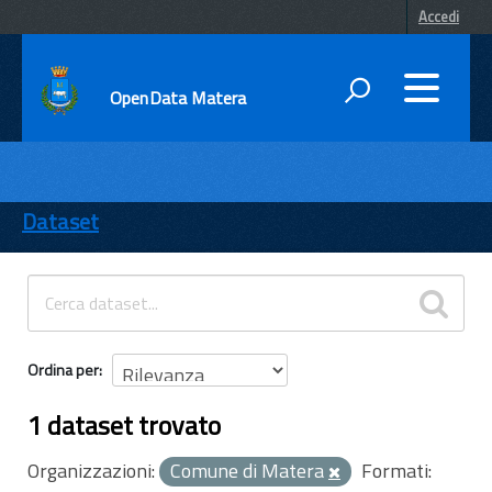
Accedi
OpenData Matera
DATI
ENTI
Dataset
TEMI
INFORMAZIONI
Ordina per
1 dataset trovato
Organizzazioni:
Comune di Matera
Formati: