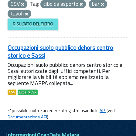
CSV
Tag:
cibo da asporto
bar
tavoli
RISULTATO DEL FILTRO
Occupazioni suolo pubblico dehors centro
storico e Sassi
Occupazioni suolo pubblico dehors centro storico e
Sassi autorizzate dagli uffici competenti. Per
migliorare la visibilità abbiamo realizzato la
seguente MAPPA collegata...
CSV
Excel XLSX
E' possibile inoltre accedere al registro usando le
API
(vedi
Documentazione API
).
Informazioni OpenData Matera