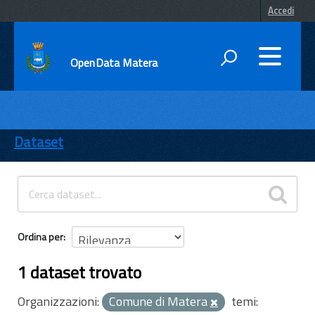
Accedi
OpenData Matera
DATI
ENTI
Dataset
TEMI
INFORMAZIONI
Ordina per
1 dataset trovato
Organizzazioni:
Comune di Matera
temi: