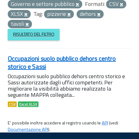
Governo e settore pubblico
Formati:
CSV
XLSX
Tag:
pizzerie
dehors
tavoli
RISULTATO DEL FILTRO
Occupazioni suolo pubblico dehors centro
storico e Sassi
Occupazioni suolo pubblico dehors centro storico e
Sassi autorizzate dagli uffici competenti. Per
migliorare la visibilità abbiamo realizzato la
seguente MAPPA collegata...
CSV
Excel XLSX
E' possibile inoltre accedere al registro usando le
API
(vedi
Documentazione API
).