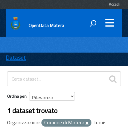
Accedi
OpenData Matera
DATI
ENTI
Dataset
TEMI
INFORMAZIONI
Ordina per
1 dataset trovato
Organizzazioni:
Comune di Matera
temi: