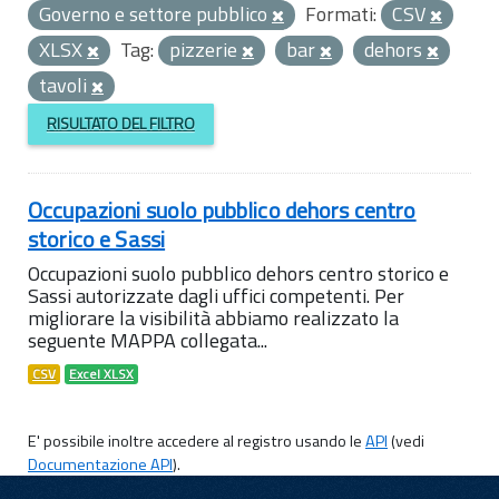
Governo e settore pubblico
Formati:
CSV
XLSX
Tag:
pizzerie
bar
dehors
tavoli
RISULTATO DEL FILTRO
Occupazioni suolo pubblico dehors centro
storico e Sassi
Occupazioni suolo pubblico dehors centro storico e
Sassi autorizzate dagli uffici competenti. Per
migliorare la visibilità abbiamo realizzato la
seguente MAPPA collegata...
CSV
Excel XLSX
E' possibile inoltre accedere al registro usando le
API
(vedi
Documentazione API
).