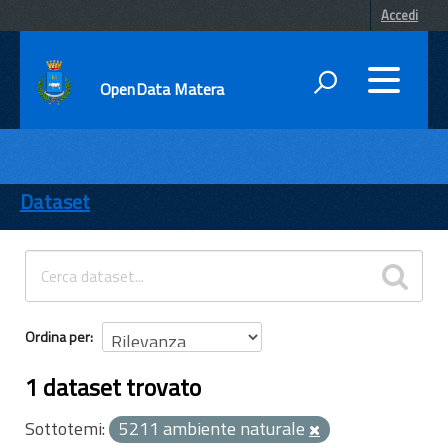
Accedi
OpenData Matera
DATI
ENTI
Dataset
TEMI
INFORMAZIONI
Ordina per
1 dataset trovato
Sottotemi:
5211 ambiente naturale