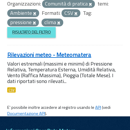
Organizzazioni:
Comunità di pratica
temi:
Ambiente
Formati:
CSV
Tag:
pressione
clima
RISULTATO DEL FILTRO
Rilevazioni meteo - Meteomatera
Valori estremali (massimi e minimi) di Pressione
Relativa, Temperatura Esterna, Umidità Relativa,
Vento (Raffica Massima), Pioggia (Totale Mese). I
dati riportati sono rilevati...
CSV
E' possibile inoltre accedere al registro usando le
API
(vedi
Documentazione API
).