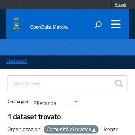
Accedi
OpenData Matera
DATI
ENTI
Dataset
TEMI
INFORMAZIONI
Ordina per
1 dataset trovato
Organizzazioni:
Comunità di pratica
Licenze