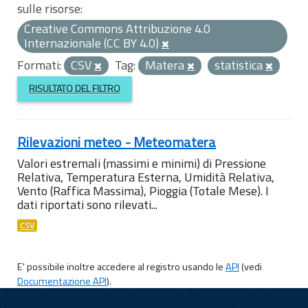
sulle risorse:
Creative Commons Attribuzione 4.0
Internazionale (CC BY 4.0)
Formati:
CSV
Tag:
Matera
statistica
RISULTATO DEL FILTRO
Rilevazioni meteo - Meteomatera
Valori estremali (massimi e minimi) di Pressione
Relativa, Temperatura Esterna, Umidità Relativa,
Vento (Raffica Massima), Pioggia (Totale Mese). I
dati riportati sono rilevati...
CSV
E' possibile inoltre accedere al registro usando le
API
(vedi
Documentazione API
).