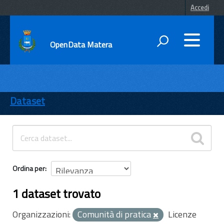
Accedi
OpenData Matera
DATI
ENTI
Dataset
TEMI
INFORMAZIONI
Ordina per
1 dataset trovato
Organizzazioni:
Comunità di pratica
Licenze