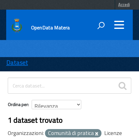
Accedi
OpenData Matera
DATI
ENTI
Dataset
TEMI
INFORMAZIONI
Ordina per
1 dataset trovato
Organizzazioni:
Comunità di pratica
Licenze