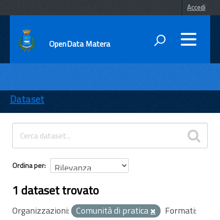
Accedi
OpenData Matera
DATI
ENTI
Dataset
TEMI
INFORMAZIONI
Ordina per
1 dataset trovato
Organizzazioni:
Comunità di pratica
Formati: