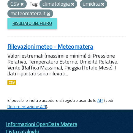
CSV
Tag:
climatologia
umidita
meteomatera.it
RISULTATO DEL FILTRO
Rilevazioni meteo - Meteomatera
Valori estremali (massimi e minimi) di Pressione
Relativa, Temperatura Esterna, Umidità Relativa,
Vento (Raffica Massima), Pioggia (Totale Mese). I
dati riportati sono rilevati...
CSV
E' possibile inoltre accedere al registro usando le
API
(vedi
Documentazione API
).
Informazioni OpenData Matera
Lista cataloghi