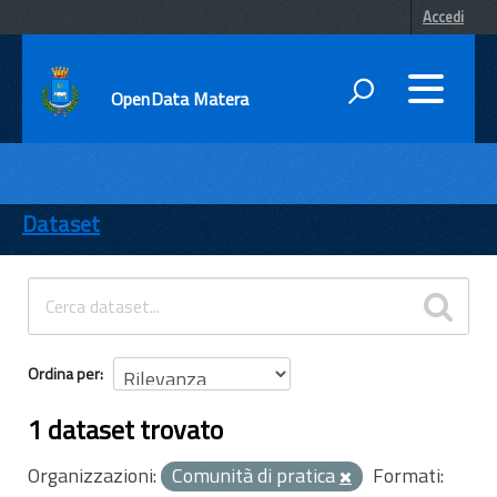
Accedi
OpenData Matera
DATI
ENTI
Dataset
TEMI
INFORMAZIONI
Ordina per
1 dataset trovato
Organizzazioni:
Comunità di pratica
Formati: