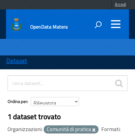
Accedi
OpenData Matera
DATI
ENTI
Dataset
TEMI
INFORMAZIONI
Ordina per
1 dataset trovato
Organizzazioni:
Comunità di pratica
Formati: