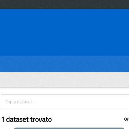
1 dataset trovato
Or