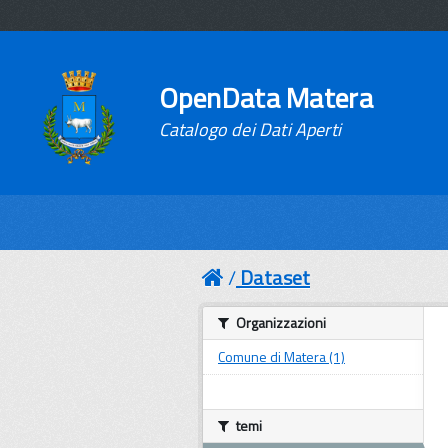
OpenData Matera
Catalogo dei Dati Aperti
Dataset
Organizzazioni
Comune di Matera (1)
temi