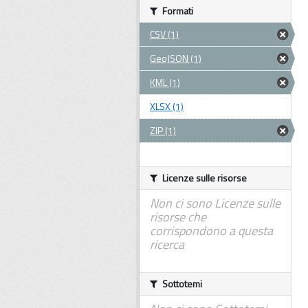
Formati
CSV (1)
GeoJSON (1)
KML (1)
XLSX (1)
ZIP (1)
Licenze sulle risorse
Non ci sono Licenze sulle
risorse che
corrispondono a questa
ricerca
Sottotemi