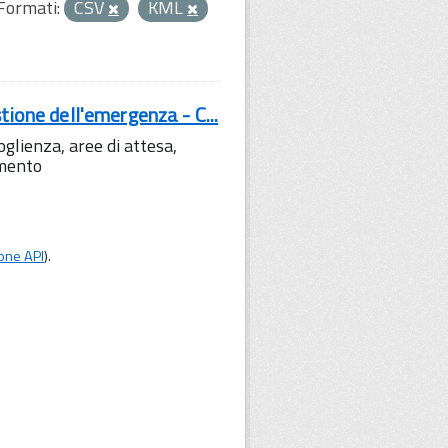
Formati:
CSV
KML
tione dell'emergenza - C...
lienza, aree di attesa,
amento
one API
).