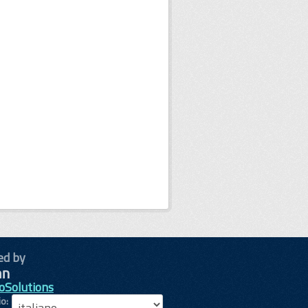
ed by
oSolutions
io