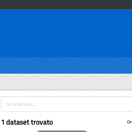
1 dataset trovato
Or