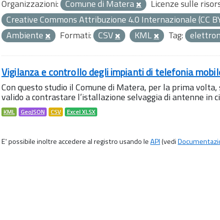
Organizzazioni:
Comune di Matera
Licenze sulle risor
Creative Commons Attribuzione 4.0 Internazionale (CC B
Ambiente
Formati:
CSV
KML
Tag:
elettr
Vigilanza e controllo degli impianti di telefonia mobi
Con questo studio il Comune di Matera, per la prima volta,
valido a contrastare l’istallazione selvaggia di antenne in citt
KML
GeoJSON
CSV
Excel XLSX
E' possibile inoltre accedere al registro usando le
API
(vedi
Documentazi