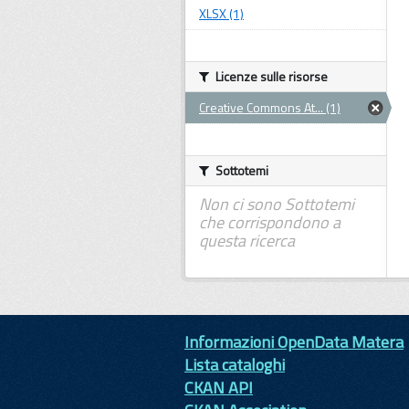
XLSX (1)
Licenze sulle risorse
Creative Commons At... (1)
Sottotemi
Non ci sono Sottotemi
che corrispondono a
questa ricerca
Informazioni OpenData Matera
Lista cataloghi
CKAN API