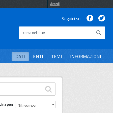
Accedi
Facebook
Twi
Seguici su
cerca nel sito
DATI
ENTI
TEMI
INFORMAZIONI
dina per