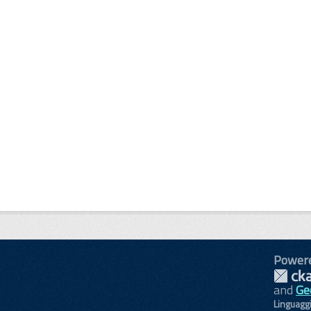
Power
and
Ge
Linguagg