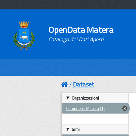
OpenData Matera
Catalogo dei Dati Aperti
Dataset
Organizzazioni
Comune di Matera (1)
temi