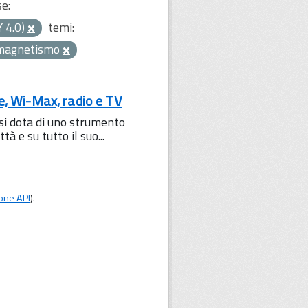
se:
Y 4.0)
temi:
omagnetismo
le, Wi-Max, radio e TV
 si dota di uno strumento
à e su tutto il suo...
one API
).