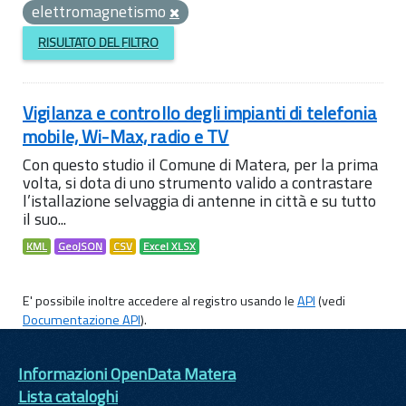
elettromagnetismo
RISULTATO DEL FILTRO
Vigilanza e controllo degli impianti di telefonia
mobile, Wi-Max, radio e TV
Con questo studio il Comune di Matera, per la prima
volta, si dota di uno strumento valido a contrastare
l’istallazione selvaggia di antenne in città e su tutto
il suo...
KML
GeoJSON
CSV
Excel XLSX
E' possibile inoltre accedere al registro usando le
API
(vedi
Documentazione API
).
Informazioni OpenData Matera
Lista cataloghi