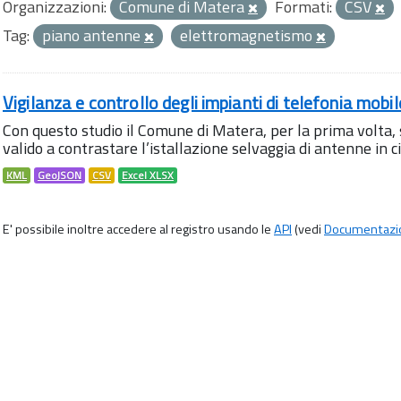
Organizzazioni:
Comune di Matera
Formati:
CSV
Tag:
piano antenne
elettromagnetismo
Vigilanza e controllo degli impianti di telefonia mobi
Con questo studio il Comune di Matera, per la prima volta,
valido a contrastare l’istallazione selvaggia di antenne in citt
KML
GeoJSON
CSV
Excel XLSX
E' possibile inoltre accedere al registro usando le
API
(vedi
Documentazi