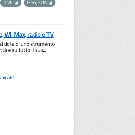
KML
GeoJSON
le, Wi-Max, radio e TV
 si dota di uno strumento
à e su tutto il suo...
one API
).