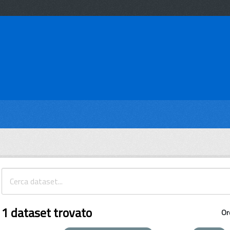
1 dataset trovato
Or