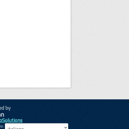
ed by
oSolutions
io