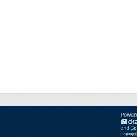
Power
and
Ge
Linguagg