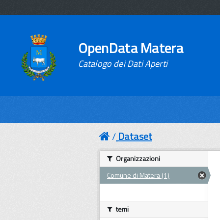
OpenData Matera
Catalogo dei Dati Aperti
Dataset
Organizzazioni
Comune di Matera (1)
temi