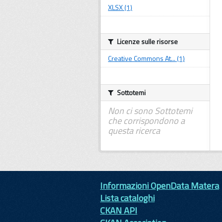
XLSX (1)
Licenze sulle risorse
Creative Commons At... (1)
Sottotemi
Non ci sono Sottotemi
che corrispondono a
questa ricerca
Informazioni OpenData Matera
Lista cataloghi
CKAN API