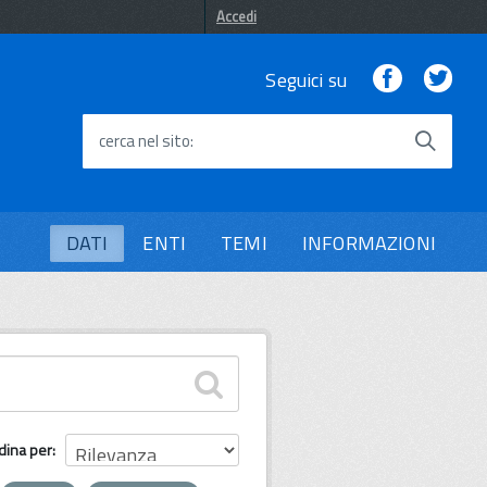
Accedi
Facebook
Twi
Seguici su
cerca nel sito
DATI
ENTI
TEMI
INFORMAZIONI
dina per