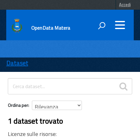
Accedi
OpenData Matera
DATI
ENTI
Dataset
TEMI
INFORMAZIONI
Ordina per
1 dataset trovato
Licenze sulle risorse: