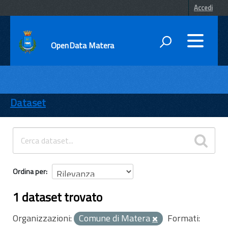
Accedi
OpenData Matera
DATI
ENTI
Dataset
TEMI
INFORMAZIONI
Ordina per
1 dataset trovato
Organizzazioni:
Comune di Matera
Formati: