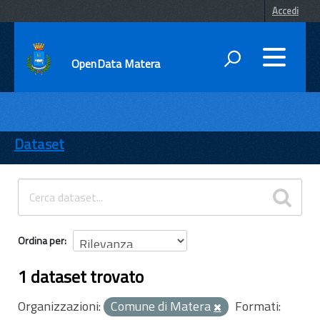
Accedi
OpenData Matera
DATI
ENTI
Dataset
TEMI
INFORMAZIONI
Ordina per
1 dataset trovato
Organizzazioni:
Comune di Matera
Formati: