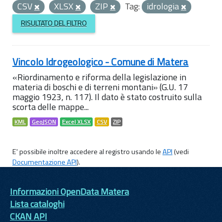
CSV
XLSX
ZIP
Tag:
idrologia
RISULTATO DEL FILTRO
Vincolo Idrogeologico - Comune di Matera
«Riordinamento e riforma della legislazione in
materia di boschi e di terreni montani» (G.U. 17
maggio 1923, n. 117). Il dato è stato costruito sulla
scorta delle mappe...
KML
GeoJSON
Excel XLSX
CSV
ZIP
E' possibile inoltre accedere al registro usando le
API
(vedi
Documentazione API
).
Informazioni OpenData Matera
Lista cataloghi
CKAN API