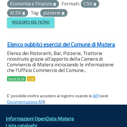
Economia e finanza
Formati:
CSV
XLSX
Tag:
pizzerie
RISULTATO DEL FILTRO
Elenco pubblici esercizi del Comune di Matera
Elenco dei Ristoranti, Bar, Pizzerie, Trattorie
ricostruito grazie all'apporto della Camera di
Commercio di Matera incrociando le informazione
che l'Ufficio Commercio del Comune...
Excel XLSX
CSV
E' possibile inoltre accedere al registro usando le
API
(vedi
Documentazione API
).
Informazioni OpenData Matera
Lista cataloghi