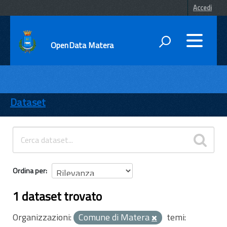
Accedi
OpenData Matera
DATI
ENTI
Dataset
TEMI
INFORMAZIONI
Ordina per
1 dataset trovato
Organizzazioni:
Comune di Matera
temi: