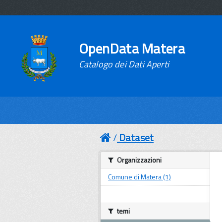
OpenData Matera
Catalogo dei Dati Aperti
Dataset
Organizzazioni
Comune di Matera (1)
temi