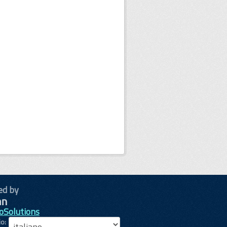
ed by
oSolutions
io