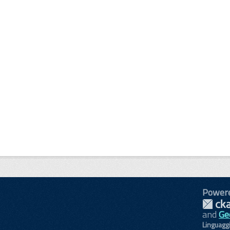
Power
and
Ge
Linguagg