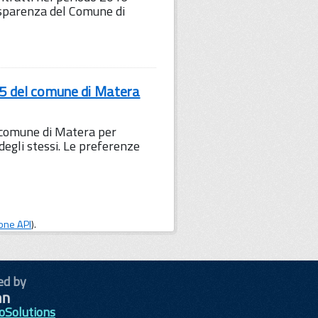
sparenza del Comune di
015 del comune di Matera
l comune di Matera per
egli stessi. Le preferenze
one API
).
ed by
oSolutions