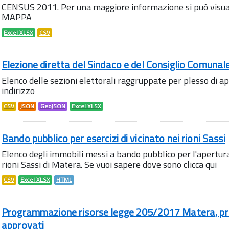
CENSUS 2011. Per una maggiore informazione si può visua
MAPPA
Excel XLSX
CSV
Elezione diretta del Sindaco e del Consiglio Comunale 
Elenco delle sezioni elettorali raggruppate per plesso di a
indirizzo
CSV
JSON
GeoJSON
Excel XLSX
Bando pubblico per esercizi di vicinato nei rioni Sassi
Elenco degli immobili messi a bando pubblico per l'apertura d
rioni Sassi di Matera. Se vuoi sapere dove sono clicca qui
CSV
Excel XLSX
HTML
Programmazione risorse legge 205/2017 Matera, pro
approvati