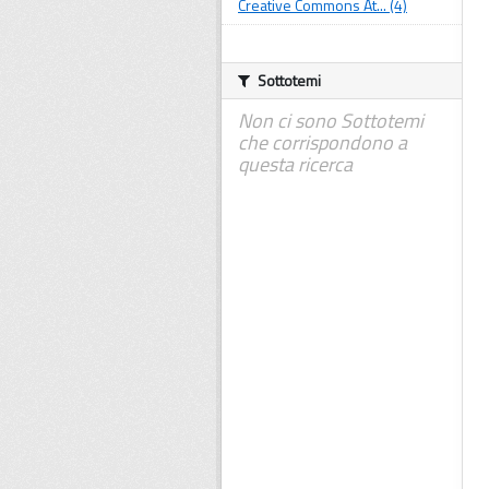
Creative Commons At... (4)
Sottotemi
Non ci sono Sottotemi
che corrispondono a
questa ricerca