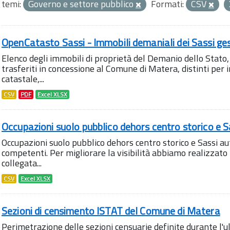
temi:
Governo e settore pubblico
Formati:
CSV
OpenCatasto Sassi - Immobili demaniali dei Sassi ge
Elenco degli immobili di proprietà del Demanio dello Stato, 
trasferiti in concessione al Comune di Matera, distinti per i
catastale,...
CSV
PDF
Excel XLSX
Occupazioni suolo pubblico dehors centro storico e S
Occupazioni suolo pubblico dehors centro storico e Sassi aut
competenti. Per migliorare la visibilità abbiamo realizza
collegata...
CSV
Excel XLSX
Sezioni di censimento ISTAT del Comune di Matera
Perimetrazione delle sezioni censuarie definite durante l