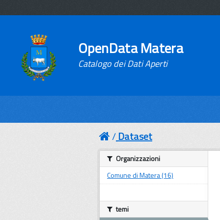
OpenData Matera
Catalogo dei Dati Aperti
Dataset
Organizzazioni
Comune di Matera (16)
temi