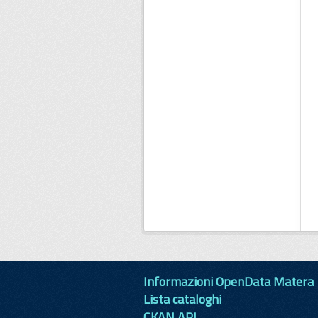
Informazioni OpenData Matera
Lista cataloghi
CKAN API