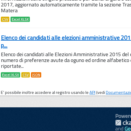
2017, aggiornato automaticamente tramite la sezione Tra
Matera
CSV
Excel XLSX
Elenco dei candidati alle elezioni amministrative 2
p...
Elenco dei candidati alle Elezioni Amministrative 2015 de
numero di preferenze avute da oguno ed ordine alfabetico d
riportate...
Excel XLSX
CSV
JSON
E' possibile inoltre accedere al registro usando le
API
(vedi
Documentazi
Power
and
Ge