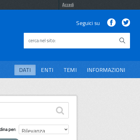
Accedi
Facebook
Twi
Seguici su
cerca nel sito
DATI
ENTI
TEMI
INFORMAZIONI
dina per