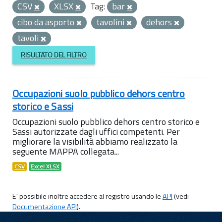
CSV
XLSX
Tag:
bar
cibo da asporto
tavolini
dehors
tavoli
RISULTATO DEL FILTRO
Occupazioni suolo pubblico dehors centro
storico e Sassi
Occupazioni suolo pubblico dehors centro storico e
Sassi autorizzate dagli uffici competenti. Per
migliorare la visibilità abbiamo realizzato la
seguente MAPPA collegata...
CSV
Excel XLSX
E' possibile inoltre accedere al registro usando le
API
(vedi
Documentazione API
).