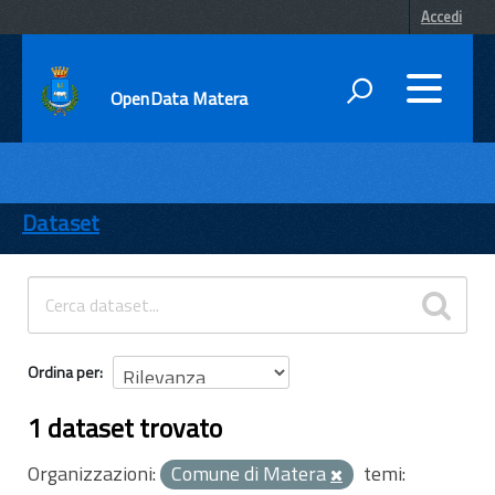
Accedi
OpenData Matera
DATI
ENTI
Dataset
TEMI
INFORMAZIONI
Ordina per
1 dataset trovato
Organizzazioni:
Comune di Matera
temi: