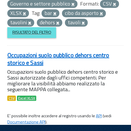
Governo e settore pubblico
Formati:
CSV
XLSX
Tag:
bar
cibo da asporto
tavolini
dehors
tavoli
RISULTATO DEL FILTRO
Occupazioni suolo pubblico dehors centro
storico e Sassi
Occupazioni suolo pubblico dehors centro storico e
Sassi autorizzate dagli uffici competenti. Per
migliorare la visibilità abbiamo realizzato la
seguente MAPPA collegata...
CSV
Excel XLSX
E' possibile inoltre accedere al registro usando le
API
(vedi
Documentazione API
).