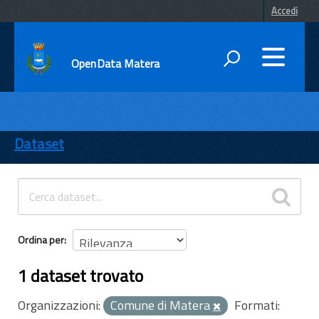
Accedi
OpenData Matera
DATI
ENTI
Dataset
TEMI
INFORMAZIONI
Ordina per
1 dataset trovato
Organizzazioni:
Comune di Matera
Formati: