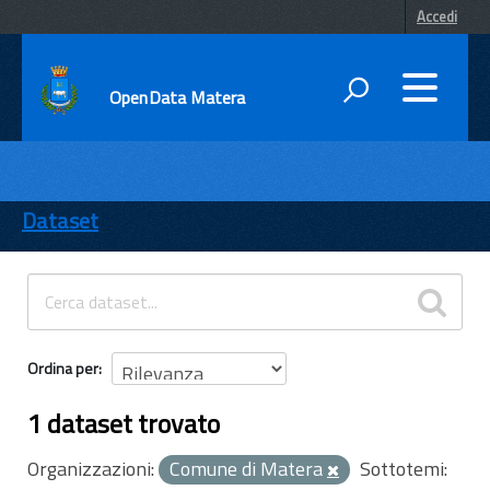
Accedi
OpenData Matera
DATI
ENTI
Dataset
TEMI
INFORMAZIONI
Ordina per
1 dataset trovato
Organizzazioni:
Comune di Matera
Sottotemi: