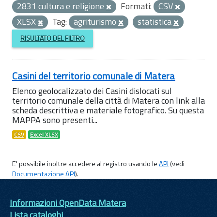
2831 cultura e religione
Formati:
CSV
XLSX
Tag:
agriturismo
statistica
RISULTATO DEL FILTRO
Casini del territorio comunale di Matera
Elenco geolocalizzato dei Casini dislocati sul
territorio comunale della città di Matera con link alla
scheda descrittiva e materiale fotografico. Su questa
MAPPA sono presenti...
CSV
Excel XLSX
E' possibile inoltre accedere al registro usando le
API
(vedi
Documentazione API
).
Informazioni OpenData Matera
Lista cataloghi