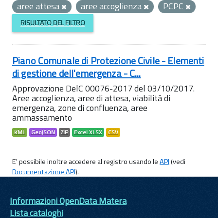
aree attesa
aree accoglienza
PCPC
RISULTATO DEL FILTRO
Piano Comunale di Protezione Civile - Elementi
di gestione dell'emergenza - C...
Approvazione DelC 00076-2017 del 03/10/2017.
Aree accoglienza, aree di attesa, viabilità di
emergenza, zone di confluenza, aree
ammassamento
KML
GeoJSON
ZIP
Excel XLSX
CSV
E' possibile inoltre accedere al registro usando le
API
(vedi
Documentazione API
).
Informazioni OpenData Matera
Lista cataloghi