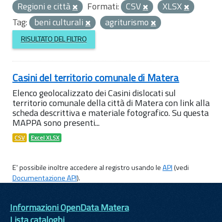
Regioni e città
Formati:
CSV
XLSX
Tag:
beni culturali
agriturismo
RISULTATO DEL FILTRO
Casini del territorio comunale di Matera
Elenco geolocalizzato dei Casini dislocati sul
territorio comunale della città di Matera con link alla
scheda descrittiva e materiale fotografico. Su questa
MAPPA sono presenti...
CSV
Excel XLSX
E' possibile inoltre accedere al registro usando le
API
(vedi
Documentazione API
).
Informazioni OpenData Matera
Lista cataloghi