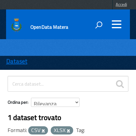
Accedi
OpenData Matera
DATI
ENTI
Dataset
TEMI
INFORMAZIONI
Ordina per
1 dataset trovato
Formati:
CSV
XLSX
Tag: