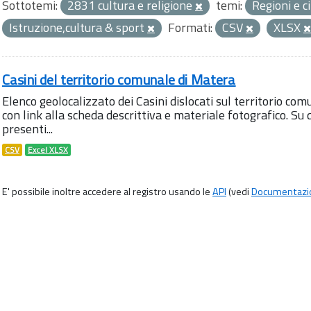
Sottotemi:
2831 cultura e religione
temi:
Regioni e c
Istruzione,cultura & sport
Formati:
CSV
XLSX
Casini del territorio comunale di Matera
Elenco geolocalizzato dei Casini dislocati sul territorio com
con link alla scheda descrittiva e materiale fotografico. 
presenti...
CSV
Excel XLSX
E' possibile inoltre accedere al registro usando le
API
(vedi
Documentazi