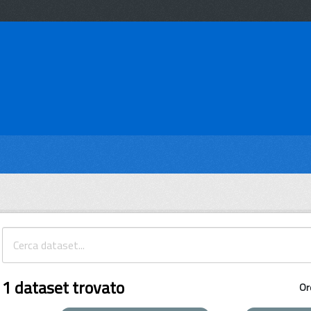
1 dataset trovato
Or