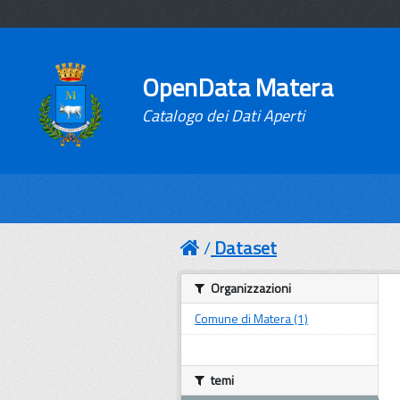
OpenData Matera
Catalogo dei Dati Aperti
Dataset
Organizzazioni
Comune di Matera (1)
temi