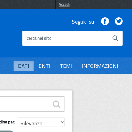
Accedi
Facebook
Twi
Seguici su
cerca nel sito
DATI
ENTI
TEMI
INFORMAZIONI
dina per