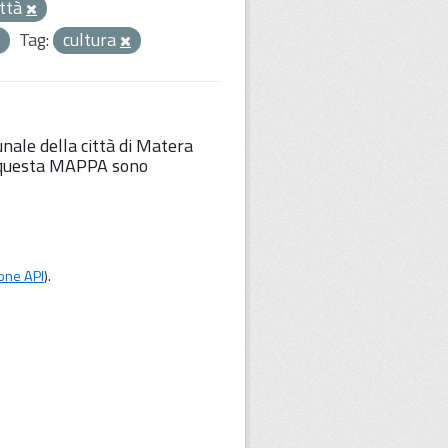
ittà
Tag:
cultura
unale della città di Matera
Su questa MAPPA sono
one API
).