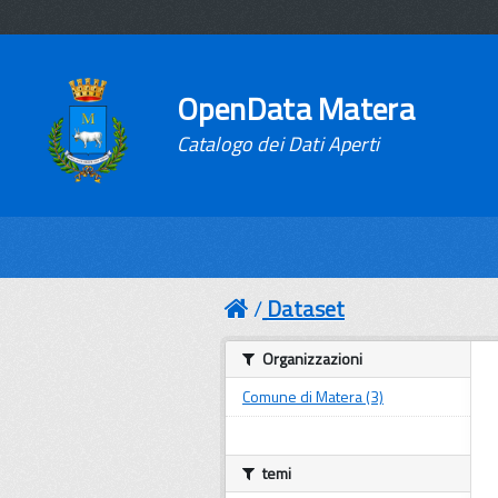
OpenData Matera
Catalogo dei Dati Aperti
Dataset
Organizzazioni
Comune di Matera (3)
temi