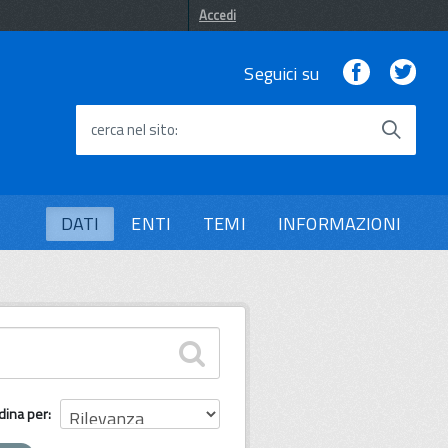
Accedi
Facebook
Twi
Seguici su
cerca nel sito
DATI
ENTI
TEMI
INFORMAZIONI
dina per