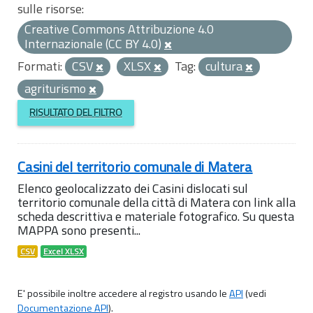
sulle risorse:
Creative Commons Attribuzione 4.0
Internazionale (CC BY 4.0)
Formati:
CSV
XLSX
Tag:
cultura
agriturismo
RISULTATO DEL FILTRO
Casini del territorio comunale di Matera
Elenco geolocalizzato dei Casini dislocati sul
territorio comunale della città di Matera con link alla
scheda descrittiva e materiale fotografico. Su questa
MAPPA sono presenti...
CSV
Excel XLSX
E' possibile inoltre accedere al registro usando le
API
(vedi
Documentazione API
).