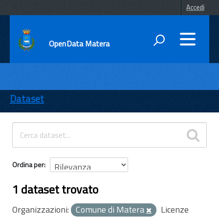
Accedi
OpenData Matera
DATI
ENTI
Dataset
TEMI
INFORMAZIONI
Ordina per
1 dataset trovato
Organizzazioni:
Comune di Matera
Licenze