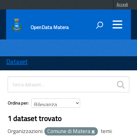
Accedi
OpenData Matera
DATI
ENTI
Dataset
TEMI
INFORMAZIONI
Ordina per
1 dataset trovato
Organizzazioni:
Comune di Matera
temi: