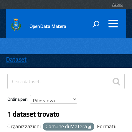
Accedi
OpenData Matera
DATI
ENTI
Dataset
TEMI
INFORMAZIONI
Ordina per
1 dataset trovato
Organizzazioni:
Comune di Matera
Formati: