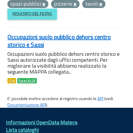
spazi pubblici
pizzerie
tavoli
RISULTATO DEL FILTRO
Occupazioni suolo pubblico dehors centro
storico e Sassi
Occupazioni suolo pubblico dehors centro storico e
Sassi autorizzate dagli uffici competenti. Per
migliorare la visibilità abbiamo realizzato la
seguente MAPPA collegata...
CSV
Excel XLSX
E' possibile inoltre accedere al registro usando le
API
(vedi
Documentazione API
).
Informazioni OpenData Matera
Lista cataloghi