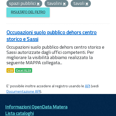
spazi pubblici
tavolini
tavoli
RISULTATO DEL FILTRO
Occupazioni suolo pubblico dehors centro
storico e Sassi
Occupazioni suolo pubblico dehors centro storico e
Sassi autorizzate dagli uffici competenti. Per
migliorare la visibilità abbiamo realizzato la
seguente MAPPA collegata...
CSV
Excel XLSX
E' possibile inoltre accedere al registro usando le
API
(vedi
Documentazione API
).
Informazioni OpenData Matera
Lista cataloghi