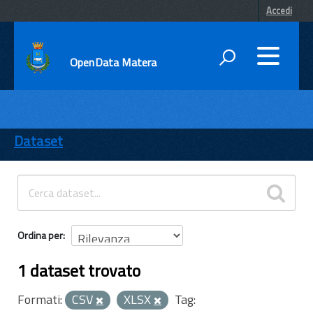
Accedi
OpenData Matera
DATI
ENTI
Dataset
TEMI
INFORMAZIONI
Ordina per
1 dataset trovato
Formati:
CSV
XLSX
Tag: