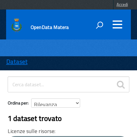
Accedi
OpenData Matera
DATI
ENTI
Dataset
TEMI
INFORMAZIONI
Ordina per
1 dataset trovato
Licenze sulle risorse: