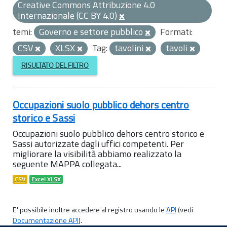
Creative Commons Attribuzione 4.0
Internazionale (CC BY 4.0)
temi:
Governo e settore pubblico
Formati:
CSV
XLSX
Tag:
tavolini
tavoli
RISULTATO DEL FILTRO
Occupazioni suolo pubblico dehors centro
storico e Sassi
Occupazioni suolo pubblico dehors centro storico e
Sassi autorizzate dagli uffici competenti. Per
migliorare la visibilità abbiamo realizzato la
seguente MAPPA collegata...
CSV
Excel XLSX
E' possibile inoltre accedere al registro usando le
API
(vedi
Documentazione API
).